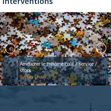
interventions
Améliorer le trinôme coût / service /
stock
Supply Chain