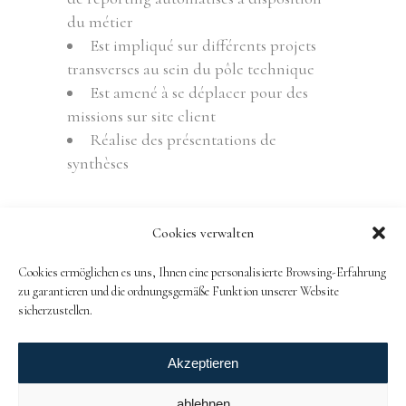
du métier
Est impliqué sur différents projets
transverses au sein du pôle technique
Est amené à se déplacer pour des
missions sur site client
Réalise des présentations de
synthèses
Technical Business Analyst
TAGS:
Cookies verwalten
Cookies ermöglichen es uns, Ihnen eine personalisierte Browsing-Erfahrung
zu garantieren und die ordnungsgemäße Funktion unserer Website
sicherzustellen.
Akzeptieren
RUBO
ablehnen